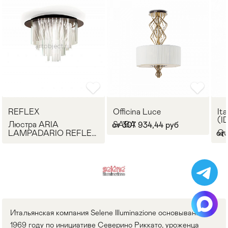
REFLEX
Officina Luce
Ita
(I
Люстра ARIA
SABA
от 307 934,44 руб
Qu
LAMPADARIO REFLEX
от 
Angelo
Итальянская компания Selene Illuminazione основывана в
1969 году по инициативе Северино Риккато, уроженца