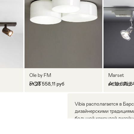
Ole by FM
Marset
POT
Atlas Ad.
от 28 558,11 руб
от 19 625,8
Vibia располагается в Бар
дизайнерскими традициями
большой командой дизайн
ассортимент, включая све
Все товары бренда