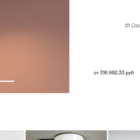
Спо
от 316 982,33 руб
Прихожая
>
>
тумбы
Детская мебель
>
>
Двери и перегородки
я ванных комнат
>