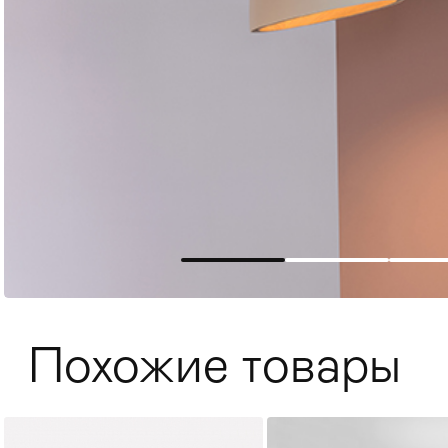
Мягкая мебель
Хранение
>
Похожие товары
Кровати
Комоды и 
Столы
>
Мебель дл