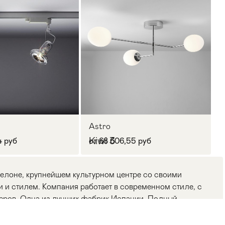
Astro
Kiwi 3
4 руб
от 68 606,55 руб
селоне, крупнейшем культурном центре со своими
 и стилем. Компания работает в современном стиле, с
еров. Одна из лучших фабрик Испании. Полный
тильники для ванной комнаты и уличные светильники.