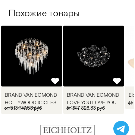
Похожие товары
BRAND VAN EGMOND
BRAND VAN EGMOND
Ei
HOLLYWOOD ICICLES
LOVE YOU LOVE YOU
Ce
от 
потолочная 80N
NOT
от 513 747,53 руб
от 347 828,33 руб