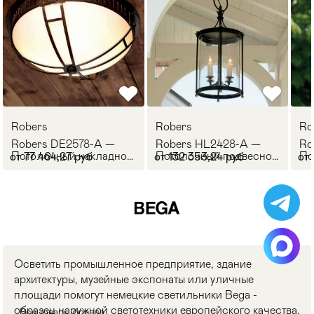
Robers
Robers
Ro
Robers DE2578-A —
Robers HL2428-A —
Ro
Потолочный накладной
Потолочный подвесной
По
от 77 464,27 руб
от 132 353,24 руб
от
светильник OUTDOOR
светильник OUTDOOR
св
Осветить промышленное предприятие, здание
архитектуры, музейные экспонаты или уличные
площади помогут немецкие светильники Bega -
образец наружной светотехники европейского качества.
Все товары бренда