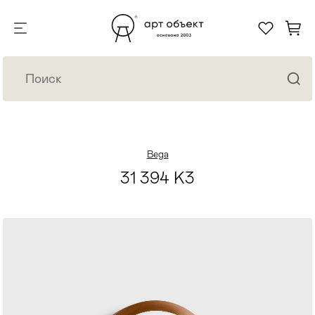
Bega
31 394 K3