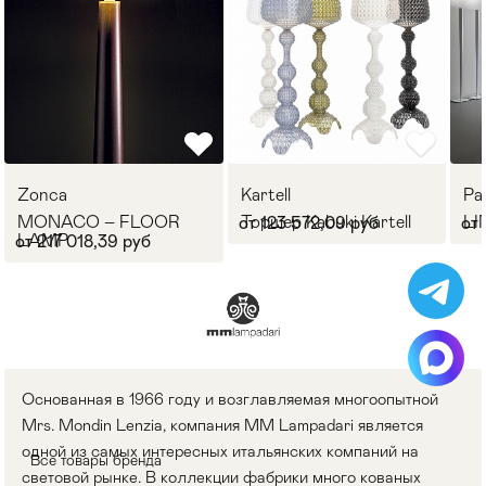
Zonca
Kartell
Pa
MONACO – FLOOR
Торшер Kabuki Kartell
LI
от 123 572,09 руб
от 
LAMP
от 217 018,39 руб
Основанная в 1966 году и возглавляемая многоопытной
Mrs. Mondin Lenzia, компания MM Lampadari является
одной из самых интересных итальянских компаний на
Все товары бренда
световой рынке. В коллекции фабрики много кованых