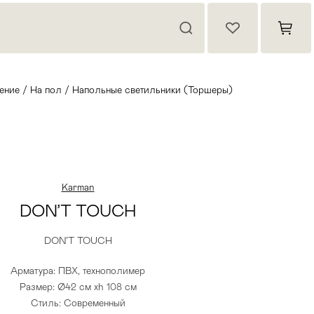
ение
/
На пол
/
Напольные светильники (Торшеры)
Karman
DON’T TOUCH
DON’T TOUCH
Арматура: ПВХ, технополимер
Размер: Ø42 см xh 108 см
Стиль: Современный