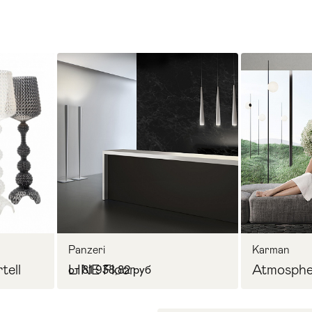
Panzeri
Karman
tell
LINE Floor
Atmosphe
от 81 938,82 руб