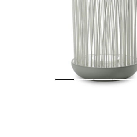
Мягкая мебель
Хранение
>
Кровати
Комоды и 
Столы
>
Мебель дл