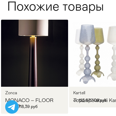
Похожие товары
Стулья
>
Zonca
Kartell
MONACO – FLOOR
Торшер Kabuki Kar
от 123 572,09 руб
LAMP
от 217 018,39 руб