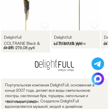
Delightfull
Delightfull
Del
COLTRANE Black &
LEE Gold & White
SC
от 76 817,65 руб
от 
Gold
от 215 279,08 руб
Португальская компания DelightFull, основанная в
конце 2007 года, делает все виды светильников:
люстры, настенные бра, торшеры, напольные и
настольные лампы. Создатели DelightFull
Все товары бренда
вдохновляются музыкой, модой и дизайном