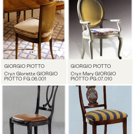
GIORGIO PIOTTO
GIORGIO PIOTTO
Стул Gloriette GIORGIO
Стул Mary GIORGIO
PIOTTO FG.06.001
PIOTTO PG.07.010
Мягкая мебель
Хранение
>
Кровати
Комоды и 
Столы
Мебель дл
>