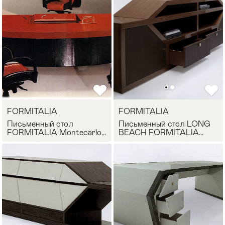
FORMITALIA
FORMITALIA
Письменный стол
Письменный стол LONG
FORMITALIA Montecarlo-
BEACH FORMITALIA
scrivanie
LB02
Мягкая мебель
Хранение
>
Кровати
Комоды и 
Столы
Мебель дл
>