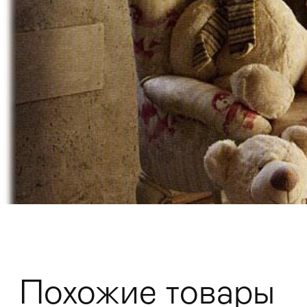
Мягкая мебель
Хранение
>
Кровати
Комоды и 
Похожие товары
Столы
>
Мебель дл