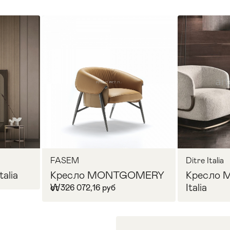
FASEM
Ditre Italia
talia
Кресло MONTGOMERY
Кресло 
W
Italia
от 326 072,16 руб