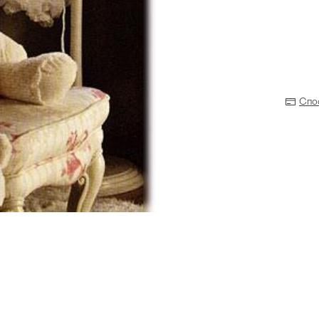
Спо
Прихожая
>
>
тумбы
Детская мебель
>
>
Двери и перегородки
я ванных комнат
>