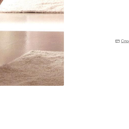
Спо
Прихожая
>
>
тумбы
Детская мебель
>
>
Двери и перегородки
я ванных комнат
>