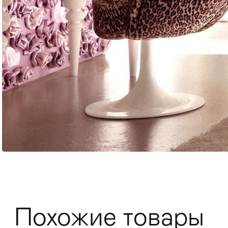
Мягкая мебель
Хранение
>
Кровати
Комоды и 
Похожие товары
Столы
>
Мебель дл