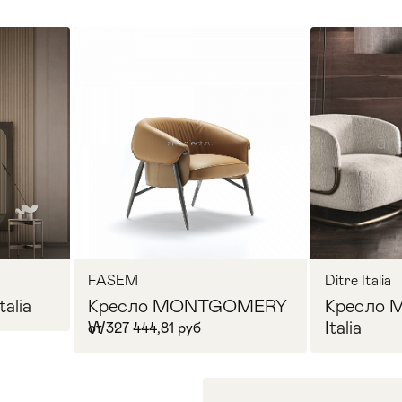
FASEM
Ditre Italia
talia
Кресло MONTGOMERY
Кресло 
W
Italia
от 327 444,81 руб