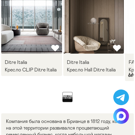
Ditre Italia
Ditre Italia
F
Кресло CLIP Ditre Italia
Кресло Hall Ditre Italia
Кр
M
от 
Компания была основана в Брианце в 1812 году, когда
на этой территории развивался процветающий
ремесленный бизнес, когда небольшой магазин