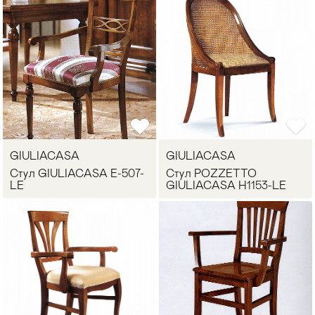
GIULIACASA
GIULIACASA
Стул GIULIACASA E-507-
Стул POZZETTO
LE
GIULIACASA H1153-LE
Мягкая мебель
Хранение
>
Кровати
Комоды и 
Столы
Мебель дл
>