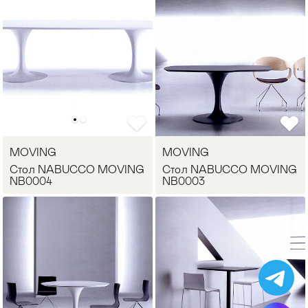
MOVING
MOVING
Стол NABUCCO MOVING
Стол NABUCCO MOVING
NB0004
NB0003
Мягкая мебель
Хранение
>
Кровати
Комоды и 
Столы
Мебель дл
>