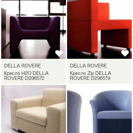
DELLA ROVERE
DELLA ROVERE
Кресло H2O DELLA
Кресло Zip DELLA
ROVERE D296572
ROVERE D296579
Мягкая мебель
Хранение
>
Кровати
Комоды и 
Столы
Мебель дл
>