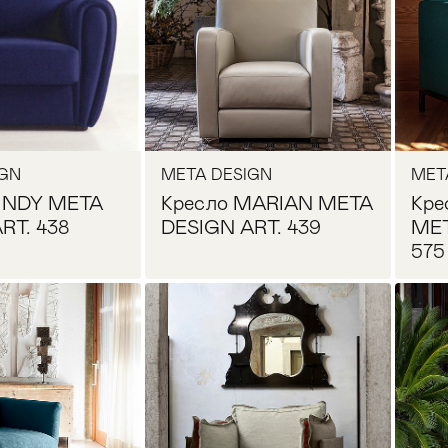
IGN
META DESIGN
MET
CINDY META
Кресло MARIAN META
Кр
RT. 438
DESIGN ART. 439
MET
575
Прихожая
>
>
осить цену
Запросить цену
тумбы
Детская мебель
>
>
Двери и перегородки
я ванных комнат
>