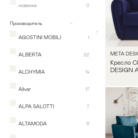
новинка
0
Производитель
AGOSTINI MOBILI
1
META DES
ALBERTA
22
Кресло 
DESIGN A
ALCHYMIA
14
Alivar
17
Мягкая мебель
Хранение
>
ALPA SALOTTI
7
Запр
Кровати
Комоды и 
ALTAMODA
8
Столы
>
Мебель дл