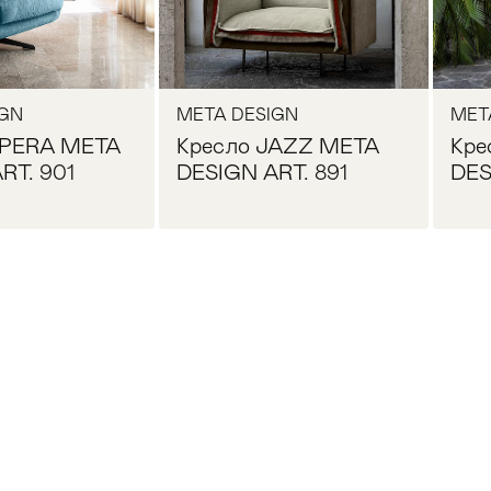
IGN
META DESIGN
MET
OPERA META
Кресло JAZZ META
Кре
RT. 901
DESIGN ART. 891
DES
осить цену
Запросить цену