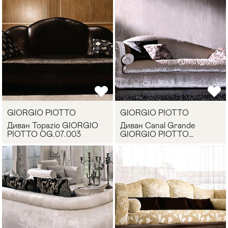
GIORGIO PIOTTO
GIORGIO PIOTTO
Диван Topazio GIORGIO
Диван Canal Grande
PIOTTO OG.07.003
GIORGIO PIOTTO
DI.CANG.01
Мягкая мебель
Хранение
>
Кровати
Комоды и 
Столы
Мебель дл
>