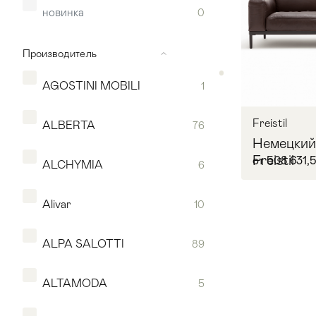
новинка
0
Производитель
AGOSTINI MOBILI
1
Freistil
ALBERTA
76
Немецкий
Freistil
от 508 631,
ALCHYMIA
6
Alivar
10
Мягкая мебель
Хранение
>
ALPA SALOTTI
89
В 
Кровати
Комоды и 
ALTAMODA
5
Столы
>
Мебель дл